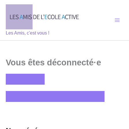
Aller
au
contenu
Les Amis, c'est vous !
Vous êtes déconnecté·e
Se connecter
Retour vers le site des Amis de l’Ecole Active