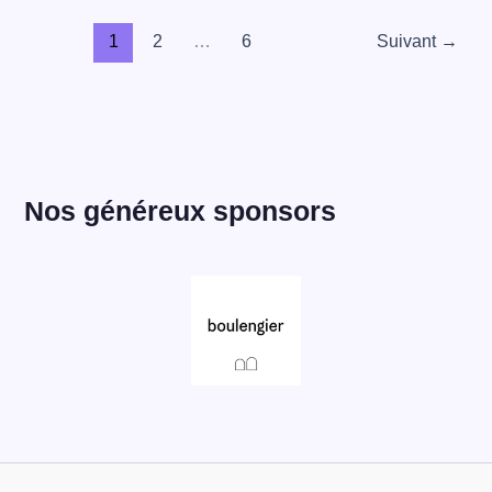
1
2
…
6
Suivant
→
Nos généreux sponsors