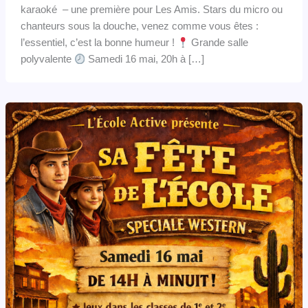
karaoké – une première pour Les Amis. Stars du micro ou
chanteurs sous la douche, venez comme vous êtes :
l’essentiel, c’est la bonne humeur !
Grande salle
polyvalente
Samedi 16 mai, 20h à […]