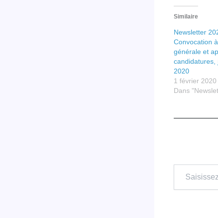
Similaire
Newsletter 202
Convocation à
générale et ap
candidatures, 
2020
1 février 2020
Dans "Newslet
Saisissez
votre
adresse
e-
mail…