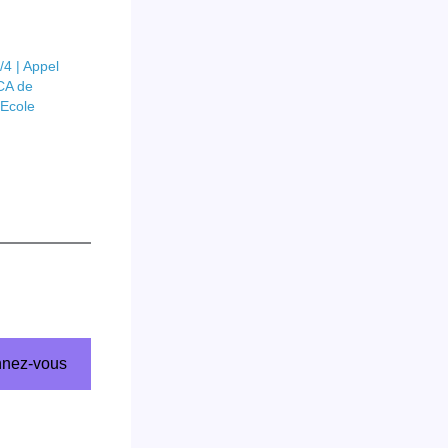
/4 | Appel
CA de
’Ecole
nez-vous