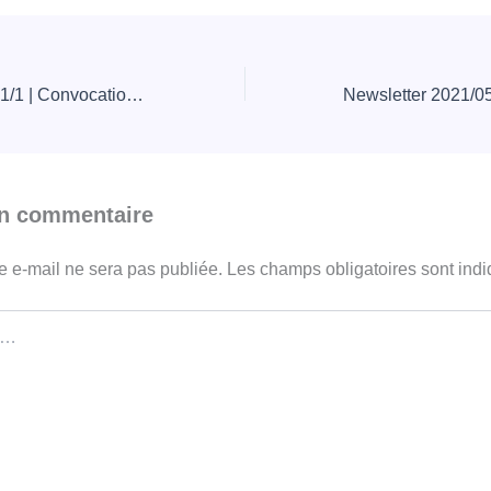
Newsletter 2021/01/1 | Convocation à l’Assemblée générale de l’asbl Les Amis de l’Ecole Active – Lundi 8 février 2021
un commentaire
e e-mail ne sera pas publiée.
Les champs obligatoires sont ind