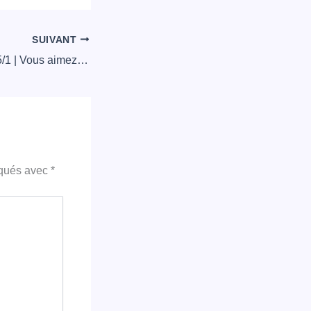
SUIVANT
Newsletter 2021/05/1 | Vous aimez votre métier ? La soirée Métiers 2020-21 aura lieu le mercredi 19 mai 2021
iqués avec
*