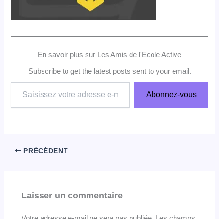
En savoir plus sur Les Amis de l'Ecole Active
Subscribe to get the latest posts sent to your email.
Saisissez
Abonnez-vous
votre
adresse
e-
mail…
PRÉCÉDENT
Laisser un commentaire
Votre adresse e-mail ne sera pas publiée.
Les champs