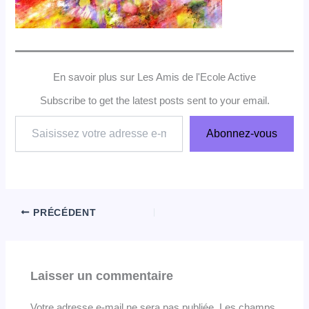
En savoir plus sur Les Amis de l'Ecole Active
Subscribe to get the latest posts sent to your email.
Saisissez
Abonnez-vous
votre
adresse
e-
mail…
PRÉCÉDENT
Laisser un commentaire
Votre adresse e-mail ne sera pas publiée.
Les champs