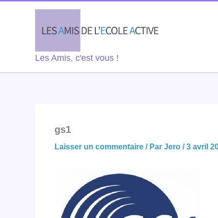
Aller
au
contenu
Les Amis, c'est vous !
gs1
Laisser un commentaire
/ Par
Jero
/
3 avril 2