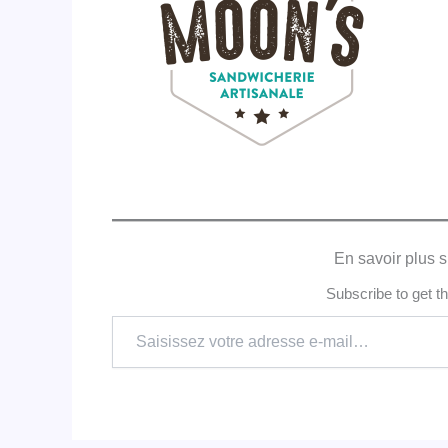
En savoir plus s
Subscribe to get th
Saisissez
votre
adresse
e-
mail…