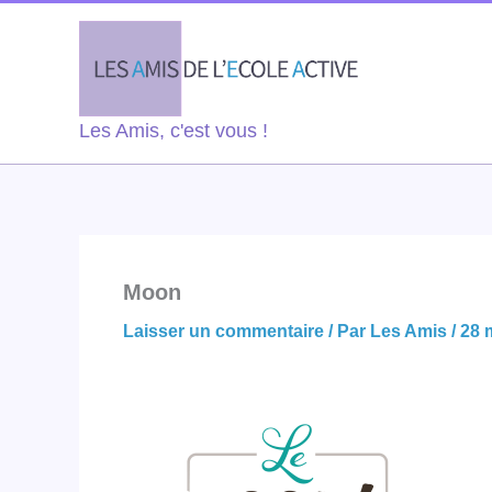
Aller
au
contenu
Les Amis, c'est vous !
Moon
Laisser un commentaire
/ Par
Les Amis
/
28 