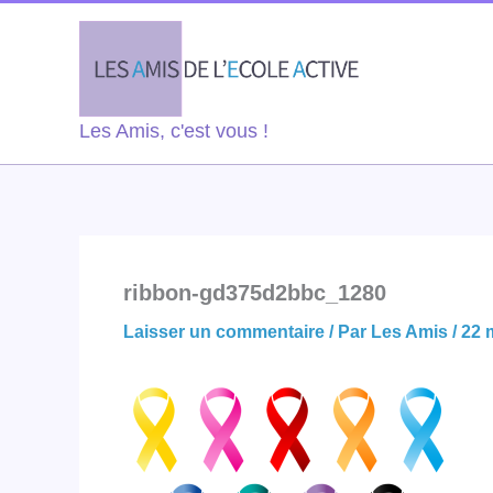
Aller
au
contenu
Les Amis, c'est vous !
ribbon-gd375d2bbc_1280
Laisser un commentaire
/ Par
Les Amis
/
22 