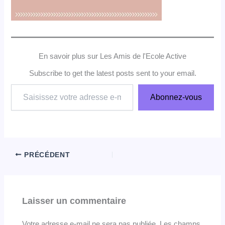
En savoir plus sur Les Amis de l'Ecole Active
Subscribe to get the latest posts sent to your email.
Saisissez
Abonnez-vous
votre
adresse
e-
mail…
PRÉCÉDENT
Laisser un commentaire
Votre adresse e-mail ne sera pas publiée.
Les champs