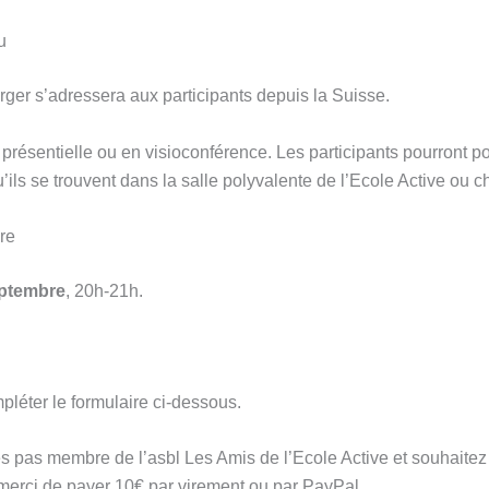
u
ger s’adressera aux participants depuis la Suisse.
 présentielle ou en visioconférence. Les participants pourront p
’ils se trouvent dans la salle polyvalente de l’Ecole Active ou c
re
eptembre
, 20h-21h.
pléter le formulaire ci-dessous.
es pas membre de l’asbl Les Amis de l’Ecole Active et souhaitez 
merci de payer 10€ par virement ou par PayPal.