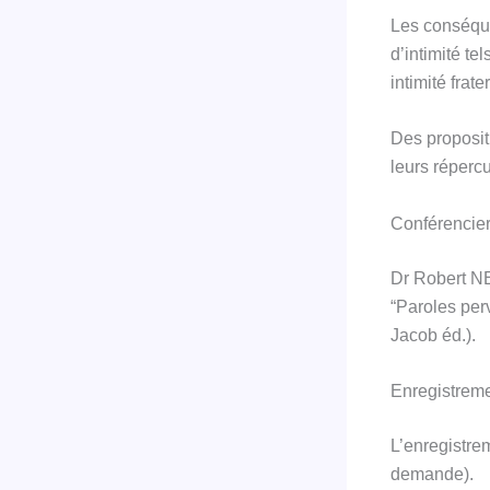
Les conséque
d’intimité te
intimité frat
Des propositi
leurs répercu
Conférencie
Dr Robert N
“Paroles perv
Jacob éd.).
Enregistreme
L’enregistre
demande).