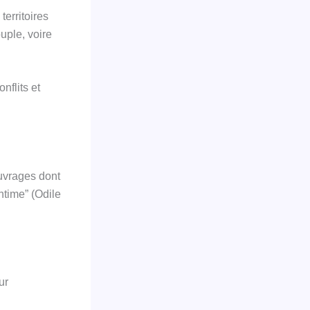
erritoires
ouple, voire
nflits et
vrages dont
intime” (Odile
ur