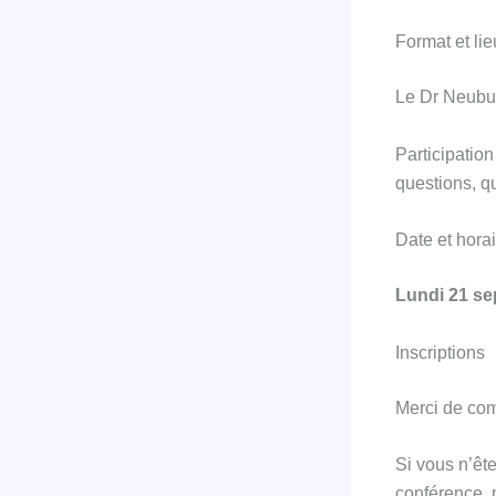
Format et lie
Le Dr Neubur
Participation
questions, qu
Date et horai
Lundi 21 s
Inscriptions
Merci de com
Si vous n’êt
conférence, 