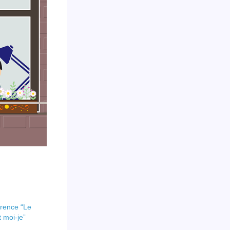
érence “Le
t moi-je”