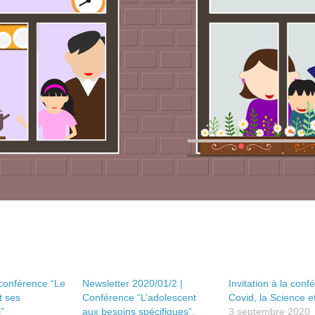
a conférence “Le
Newsletter 2020/01/2 |
Invitation à la conf
t ses
Conférence “L’adolescent
Covid, la Science e
”
aux besoins spécifiques”,
3 septembre 2020