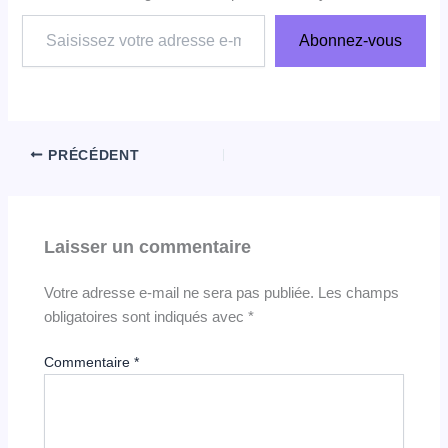
Saisissez
Abonnez-vous
votre
adresse
e-
mail…
PRÉCÉDENT
Laisser un commentaire
Votre adresse e-mail ne sera pas publiée.
Les champs
obligatoires sont indiqués avec
*
Commentaire
*