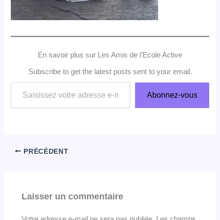
En savoir plus sur Les Amis de l'Ecole Active
Subscribe to get the latest posts sent to your email.
Saisissez
Abonnez-vous
votre
adresse
e-
mail…
PRÉCÉDENT
Laisser un commentaire
Votre adresse e-mail ne sera pas publiée.
Les champs