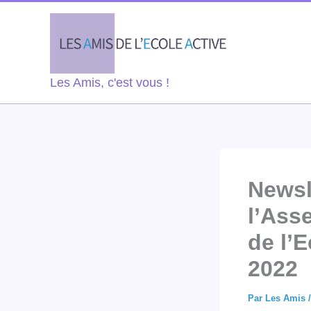
Aller
au
contenu
Les Amis, c'est vous !
Newsl
l’Ass
de l’E
2022
Par
Les Amis