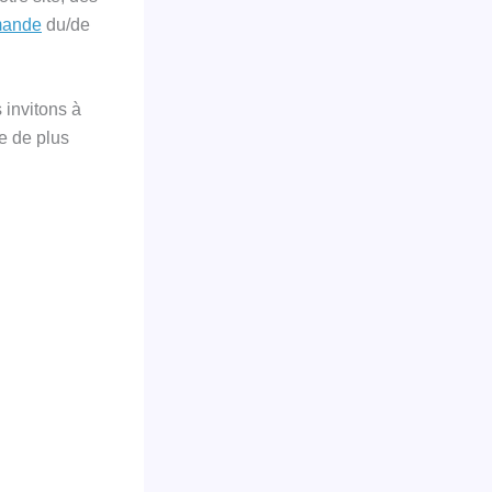
mande
du/de
 invitons à
e de plus