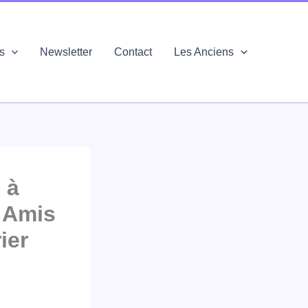
és
Newsletter
Contact
Les Anciens
 à
s Amis
ier