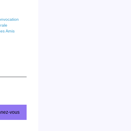
onvocation
rale
 Les Amis
nez-vous