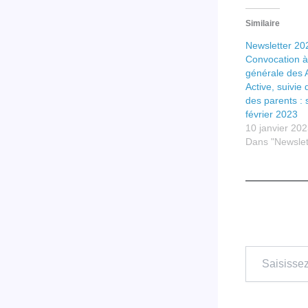
Similaire
Newsletter 202
Convocation à
générale des A
Active, suivie 
des parents :
février 2023
10 janvier 20
Dans "Newslet
Saisissez
votre
adresse
e-
mail…