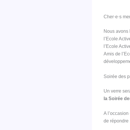
Cher·e·s mem
Nous avons l
l’Ecole Activ
l’Ecole Activ
Amis de l’Eco
développemen
Soirée des p
Un verre sera
la Soirée d
A l’occasion
de répondre 