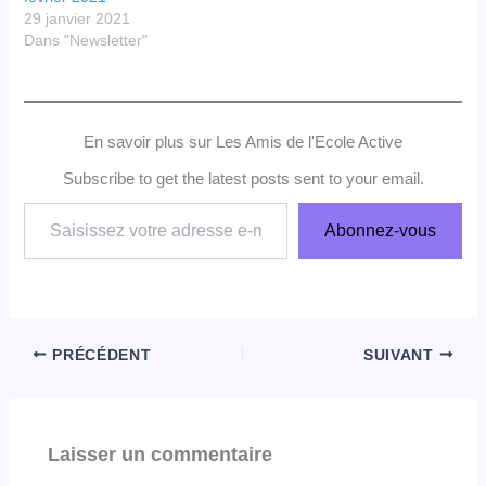
29 janvier 2021
Dans "Newsletter"
En savoir plus sur Les Amis de l'Ecole Active
Subscribe to get the latest posts sent to your email.
Saisissez
Abonnez-vous
votre
adresse
e-
mail…
PRÉCÉDENT
SUIVANT
Laisser un commentaire