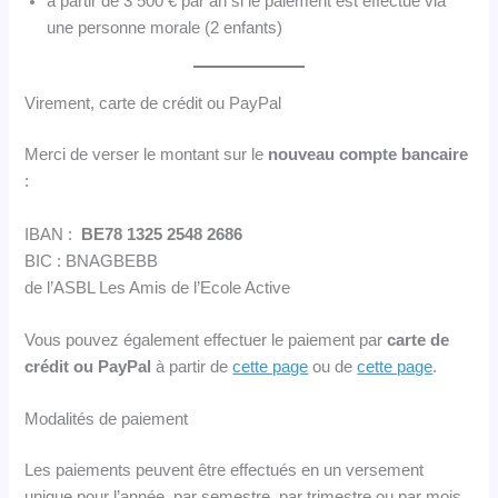
à partir de 3 500 € par an si le paiement est effectué via
une personne morale (2 enfants)
Virement, carte de crédit ou PayPal
Merci de verser le montant sur le
nouveau compte bancaire
:
IBAN :
BE78 1325 2548 2686
BIC : BNAGBEBB
de l’ASBL Les Amis de l’Ecole Active
Vous pouvez également effectuer le paiement par
carte de
crédit ou PayPal
à partir de
cette page
ou de
cette page
.
Modalités de paiement
Les paiements peuvent être effectués en un versement
unique pour l’année, par semestre, par trimestre ou par mois.